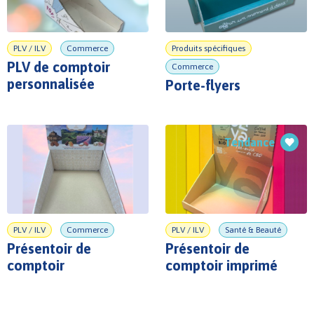
PLV / ILV
Commerce
Produits spécifiques
PLV de comptoir
Commerce
personnalisée
Porte-flyers
Tendance
PLV / ILV
Commerce
PLV / ILV
Santé & Beauté
Présentoir de
Présentoir de
comptoir
comptoir imprimé