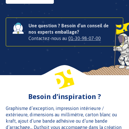
Une question ? Besoin d’un conseil de
nos experts emballage?
Contactez-nous au
01-30-98-07-00
Besoin d’inspiration ?
Graphisme d’exception, impression intérieure /
extérieure, dimensions au millimètre, carton blanc ou
kraft, ajout d’une bande adhésive ou d’une bande
d’arrachage… Duthoit vous accompagne dans la création