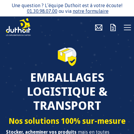
Une question ? L’équipe Duthoit est à votre écoute!
01.30.98.07.00
ou via
notre formulaire
EMBALLAGES
LOGISTIQUE &
TRANSPORT
Nos solutions 100% sur-mesure
Stocker, acheminer vos produits
mais en toutes