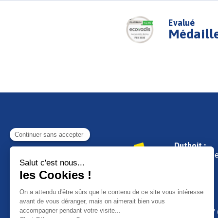
Evalué
Médaill
Duthoit :
29, rue de 
01 30 98 07