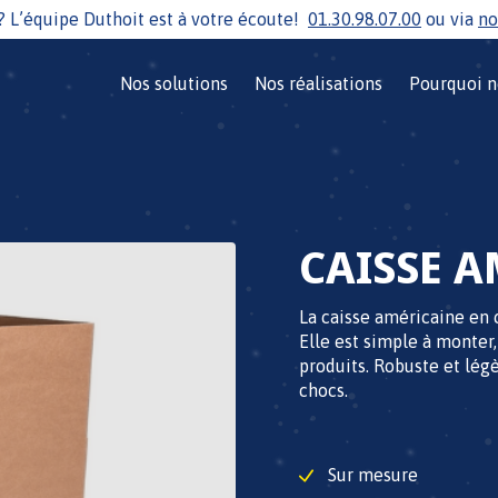
? L’équipe Duthoit est à votre écoute!
01.30.98.07.00
ou via
no
Nos solutions
Nos réalisations
Pourquoi n
CAISSE 
La caisse américaine en c
Elle est simple à monter
produits. Robuste et légè
chocs.
Sur mesure